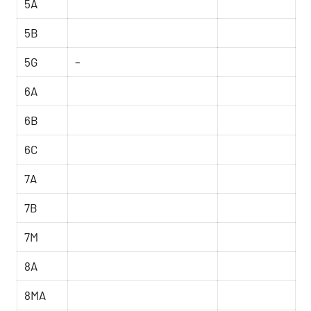
5A
5B
5G
–
6A
6B
6C
7A
7B
7M
8A
8MA