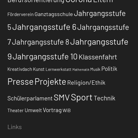
Jahrgangsstufe
Ganztagsschule
Förderverein
Jahrgangsstufe 6
5
Jahrgangsstufe
Jahrgangsstufe
7
Jahrgangsstufe 8
9
Jahrgangsstufe 10
Klassenfahrt
Politik
Kreativdach
Kunst
Lernwerkstatt
Musik
Mathematik
Presse
Projekte
Religion/Ethik
Sport
SMV
Technik
Schülerparlament
Vortrag
Umwelt
Theater
WiB
Links