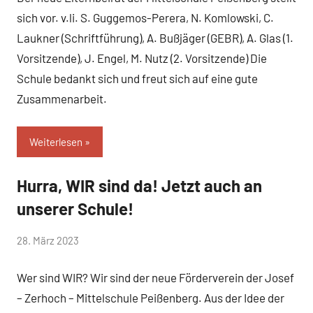
sich vor. v.li. S. Guggemos-Perera, N. Komlowski, C.
Laukner (Schriftführung), A. Bußjäger (GEBR), A. Glas (1.
Vorsitzende), J. Engel, M. Nutz (2. Vorsitzende) Die
Schule bedankt sich und freut sich auf eine gute
Zusammenarbeit.
Weiterlesen
Hurra, WIR sind da! Jetzt auch an
Allgemein
unserer Schule!
von
28. März 2023
Mittelschule
Wer sind WIR? Wir sind der neue Förderverein der Josef
Peißenberg
– Zerhoch – Mittelschule Peißenberg. Aus der Idee der