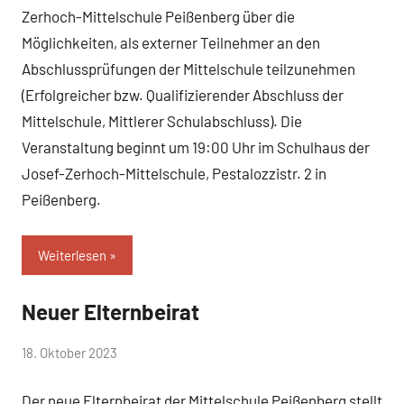
Zerhoch-Mittelschule Peißenberg über die
Möglichkeiten, als externer Teilnehmer an den
Abschlussprüfungen der Mittelschule teilzunehmen
(Erfolgreicher bzw. Qualifizierender Abschluss der
Mittelschule, Mittlerer Schulabschluss). Die
Veranstaltung beginnt um 19:00 Uhr im Schulhaus der
Josef-Zerhoch-Mittelschule, Pestalozzistr. 2 in
Peißenberg.
Weiterlesen
Neuer Elternbeirat
Allgemein
von
18. Oktober 2023
Mittelschule
Der neue Elternbeirat der Mittelschule Peißenberg stellt
Peißenberg