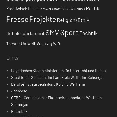
Politik
Kreativdach
Kunst
Lernwerkstatt
Musik
Mathematik
Presse
Projekte
Religion/Ethik
Sport
SMV
Technik
Schülerparlament
Vortrag
Umwelt
Theater
WiB
Links
Bayerisches Staatsministerium für Unterricht und Kultus
Staatliches Schulamt im Landkreis Weilheim-Schongau
Berufseinstiegsbegleitung Kolping Weilheim
Jobbörse
GEBR - Gemeinsamer Elternbeirat Landkreis Weilheim-
Schongau
Elterntalk