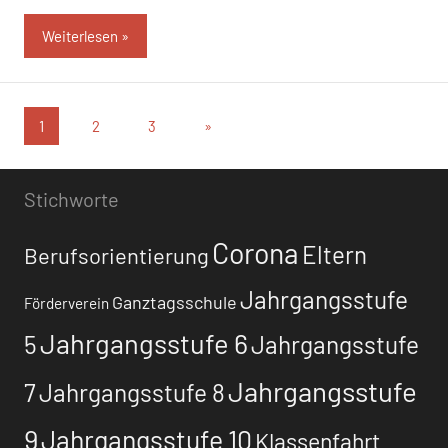
Weiterlesen
Seitennummerierung
Nächste
1
2
3
»
Beiträge
der
Beiträge
Stichworte
Corona
Eltern
Berufsorientierung
Jahrgangsstufe
Ganztagsschule
Förderverein
Jahrgangsstufe 6
5
Jahrgangsstufe
Jahrgangsstufe
7
Jahrgangsstufe 8
9
Jahrgangsstufe 10
Klassenfahrt