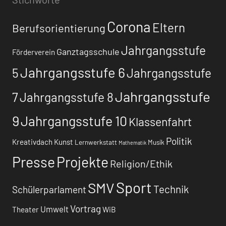
Beiträge
Corona
Eltern
Berufsorientierung
Jahrgangsstufe
Ganztagsschule
Förderverein
Jahrgangsstufe 6
5
Jahrgangsstufe
Jahrgangsstufe
7
Jahrgangsstufe 8
9
Jahrgangsstufe 10
Klassenfahrt
Politik
Kreativdach
Kunst
Lernwerkstatt
Musik
Mathematik
Presse
Projekte
Religion/Ethik
Sport
SMV
Technik
Schülerparlament
Vortrag
Umwelt
Theater
WiB