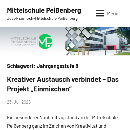
Zum
Mittelschule Peißenberg
Inhalt
Menü
Josef-Zerhoch-Mittelschule Peißenberg
springen
Schlagwort:
Jahrgangsstufe 8
Kreativer Austausch verbindet – Das
Allgemein
Projekt „Einmischen“
von
23. Juli 2026
Mittelschule
Ein besonderer Nachmittag stand an der Mittelschule
Peißenberg
Peißenberg ganz im Zeichen von Kreativität und