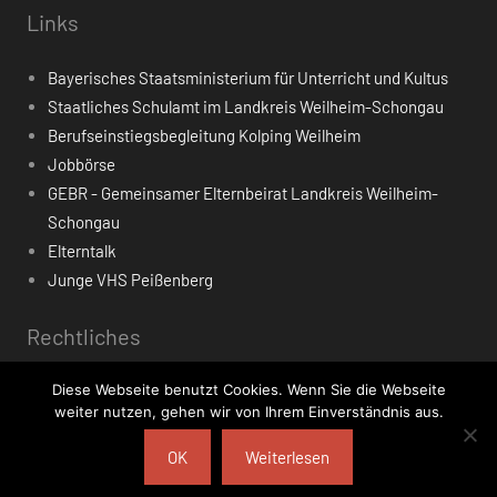
Links
Bayerisches Staatsministerium für Unterricht und Kultus
Staatliches Schulamt im Landkreis Weilheim-Schongau
Berufseinstiegsbegleitung Kolping Weilheim
Jobbörse
GEBR - Gemeinsamer Elternbeirat Landkreis Weilheim-
Schongau
Elterntalk
Junge VHS Peißenberg
Rechtliches
Diese Webseite benutzt Cookies. Wenn Sie die Webseite
Impressum
weiter nutzen, gehen wir von Ihrem Einverständnis aus.
Datenschutzerklärung
OK
Weiterlesen
WordPress-Theme: Harrison von ThemeZee.