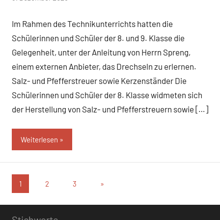
Mittelschule
Im Rahmen des Technikunterrichts hatten die
Peißenberg
Schülerinnen und Schüler der 8. und 9. Klasse die
Gelegenheit, unter der Anleitung von Herrn Spreng,
einem externen Anbieter, das Drechseln zu erlernen.
Salz- und Pfefferstreuer sowie Kerzenständer Die
Schülerinnen und Schüler der 8. Klasse widmeten sich
der Herstellung von Salz- und Pfefferstreuern sowie […]
Weiterlesen
Seitennummerierung
Nächste
1
2
3
»
Beiträge
der
Stichworte