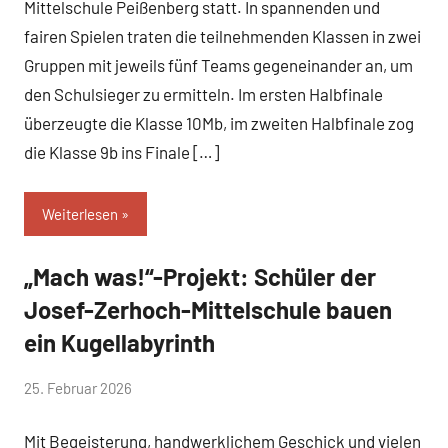
Mittelschule Peißenberg statt. In spannenden und
fairen Spielen traten die teilnehmenden Klassen in zwei
Gruppen mit jeweils fünf Teams gegeneinander an, um
den Schulsieger zu ermitteln. Im ersten Halbfinale
überzeugte die Klasse 10Mb, im zweiten Halbfinale zog
die Klasse 9b ins Finale […]
Weiterlesen
„Mach was!“-Projekt: Schüler der
Allgemein
Josef-Zerhoch-Mittelschule bauen
ein Kugellabyrinth
von
25. Februar 2026
Mittelschule
Mit Begeisterung, handwerklichem Geschick und vielen
Peißenberg