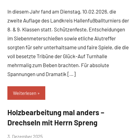
Mittelschule
In diesem Jahr fand am Dienstag, 10.02.2026, die
Peißenberg
zweite Auflage des Landkreis Hallenfußballturniers der
8. & 9. Klassen statt. Schützenfeste, Entscheidungen
im Siebenmeterschießen sowie etliche Alutreffer
sorgten für sehr unterhaltsame und faire Spiele, die die
voll besetzte Tribüne der Glück-Auf Turnhalle
mehrmalig zum Beben brachten. Für absolute
Spannungen und Dramatik […]
Weiterlesen
Holzbearbeitung mal anders –
Allgemein
Drechseln mit Herrn Spreng
von
3. Dezember 2025