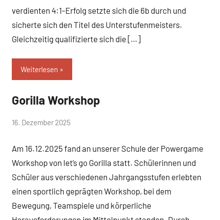
verdienten 4:1-Erfolg setzte sich die 6b durch und
sicherte sich den Titel des Unterstufenmeisters.
Gleichzeitig qualifizierte sich die […]
Weiterlesen
Gorilla Workshop
Allgemein
von
16. Dezember 2025
Mittelschule
Am 16.12.2025 fand an unserer Schule der Powergame
Peißenberg
Workshop von let’s go Gorilla statt. Schülerinnen und
Schüler aus verschiedenen Jahrgangsstufen erlebten
einen sportlich geprägten Workshop, bei dem
Bewegung, Teamspiele und körperliche
Herausforderungen im Mittelpunkt standen. Durch