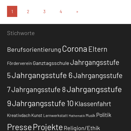
Seitennummerierung
Nächste
1
2
3
4
»
Beiträge
der
Beiträge
Stichworte
Corona
Eltern
Berufsorientierung
Jahrgangsstufe
Ganztagsschule
Förderverein
Jahrgangsstufe 6
5
Jahrgangsstufe
Jahrgangsstufe
7
Jahrgangsstufe 8
9
Jahrgangsstufe 10
Klassenfahrt
Politik
Kreativdach
Kunst
Lernwerkstatt
Musik
Mathematik
Presse
Projekte
Religion/Ethik