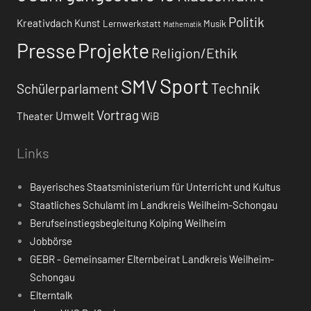
Politik
Kreativdach
Kunst
Lernwerkstatt
Musik
Mathematik
Presse
Projekte
Religion/Ethik
Sport
SMV
Technik
Schülerparlament
Vortrag
Umwelt
Theater
WiB
Links
Bayerisches Staatsministerium für Unterricht und Kultus
Staatliches Schulamt im Landkreis Weilheim-Schongau
Berufseinstiegsbegleitung Kolping Weilheim
Jobbörse
GEBR - Gemeinsamer Elternbeirat Landkreis Weilheim-
Schongau
Elterntalk