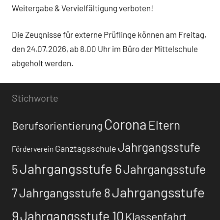
Weitergabe & Vervielfältigung verboten!
Die Zeugnisse für externe Prüflinge können am Freitag,
den 24.07.2026, ab 8.00 Uhr im Büro der Mittelschule
abgeholt werden.
Stichworte
Corona
Eltern
Berufsorientierung
Jahrgangsstufe
Ganztagsschule
Förderverein
Jahrgangsstufe 6
5
Jahrgangsstufe
Jahrgangsstufe
7
Jahrgangsstufe 8
9
Jahrgangsstufe 10
Klassenfahrt