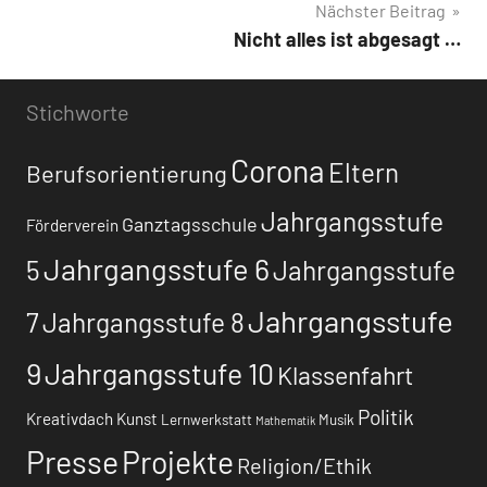
Nächster Beitrag
Nicht alles ist abgesagt …
Stichworte
Corona
Eltern
Berufsorientierung
Jahrgangsstufe
Ganztagsschule
Förderverein
Jahrgangsstufe 6
5
Jahrgangsstufe
Jahrgangsstufe
7
Jahrgangsstufe 8
9
Jahrgangsstufe 10
Klassenfahrt
Politik
Kreativdach
Kunst
Lernwerkstatt
Musik
Mathematik
Presse
Projekte
Religion/Ethik