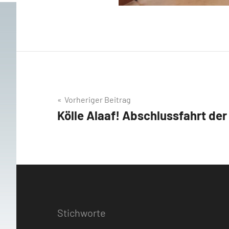
Beitragsnavigation
Vorheriger Beitrag
Kölle Alaaf! Abschlussfahrt der
Stichworte