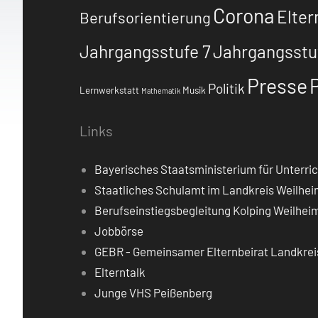
Corona
Elter
Berufsorientierung
Jahrgangsstufe 7
Jahrgangsstu
Presse
Politik
Lernwerkstatt
Musik
Mathematik
Links
Bayerisches Staatsministerium für Unterric
Staatliches Schulamt im Landkreis Weilh
Berufseinstiegsbegleitung Kolping Weilhei
Jobbörse
GEBR - Gemeinsamer Elternbeirat Landkre
Elterntalk
Junge VHS Peißenberg