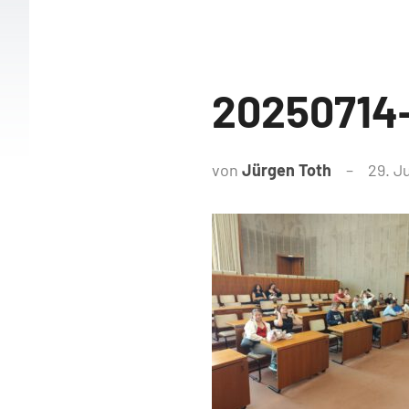
20250714-
von
Jürgen Toth
29. J