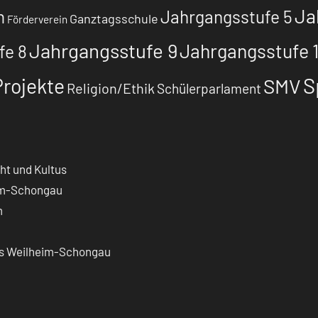
Ja
Jahrgangsstufe 5
n
Ganztagsschule
Förderverein
Jahrgangsstufe 9
Jahrgangsstufe 
fe 8
S
Projekte
SMV
Religion/Ethik
Schülerparlament
ht und Kultus
eim-Schongau
m
is Weilheim-Schongau