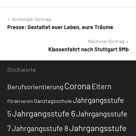
Beitragsnavigation
Vorheriger Beitrag
Presse: Gestaltet euer Leben, eure Träume
Nächster Beitrag
Klassenfahrt nach Stuttgart 9Mb
Stichworte
Corona
Eltern
Berufsorientierung
Jahrgangsstufe
Ganztagsschule
Förderverein
Jahrgangsstufe 6
5
Jahrgangsstufe
Jahrgangsstufe
7
Jahrgangsstufe 8