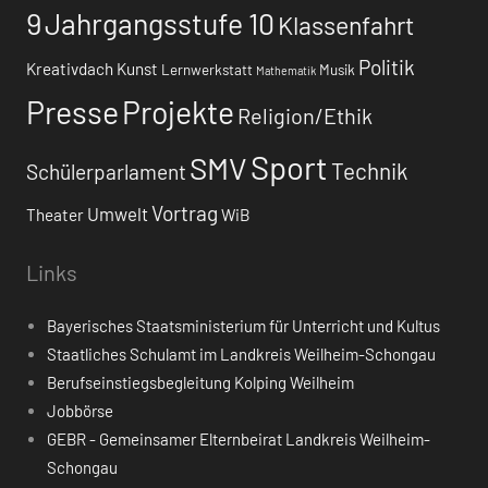
9
Jahrgangsstufe 10
Klassenfahrt
Politik
Kreativdach
Kunst
Lernwerkstatt
Musik
Mathematik
Presse
Projekte
Religion/Ethik
Sport
SMV
Technik
Schülerparlament
Vortrag
Umwelt
Theater
WiB
Links
Bayerisches Staatsministerium für Unterricht und Kultus
Staatliches Schulamt im Landkreis Weilheim-Schongau
Berufseinstiegsbegleitung Kolping Weilheim
Jobbörse
GEBR - Gemeinsamer Elternbeirat Landkreis Weilheim-
Schongau