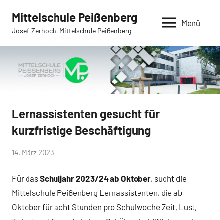
Zum
Mittelschule Peißenberg
Inhalt
Menü
Josef-Zerhoch-Mittelschule Peißenberg
springen
Lernassistenten gesucht für
Allgemein
kurzfristige Beschäftigung
von
14. März 2023
Mittelschule
Für das
Schuljahr 2023/24 ab Oktober
, sucht die
Peißenberg
Mittelschule Peißenberg Lernassistenten, die ab
Oktober für acht Stunden pro Schulwoche Zeit, Lust,