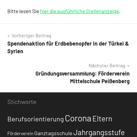
Bitte lesen Sie
hier die ausführliche Stellenanzeige
.
Beitragsnavigation
Vorheriger Beitrag
Spendenaktion für Erdbebenopfer in der Türkei &
Syrien
Nächster Beitrag
Gründungsversammlung: Förderverein
Mittelschule Peißenberg
Stichworte
Corona
Eltern
Berufsorientierung
Jahrgangsstufe
Ganztagsschule
Förderverein