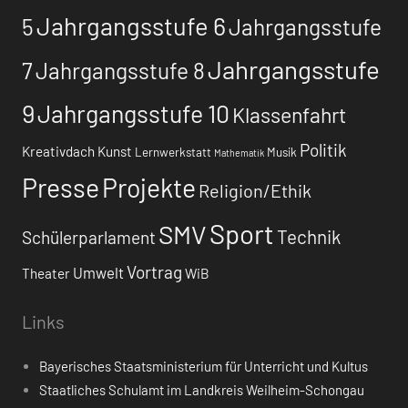
Jahrgangsstufe 6
5
Jahrgangsstufe
Jahrgangsstufe
7
Jahrgangsstufe 8
9
Jahrgangsstufe 10
Klassenfahrt
Politik
Kreativdach
Kunst
Lernwerkstatt
Musik
Mathematik
Presse
Projekte
Religion/Ethik
Sport
SMV
Technik
Schülerparlament
Vortrag
Umwelt
Theater
WiB
Links
Bayerisches Staatsministerium für Unterricht und Kultus
Staatliches Schulamt im Landkreis Weilheim-Schongau