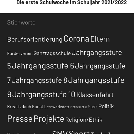
Die erste Schulwoche im Schuljahr 2021/2022
Stichworte
Corona
Eltern
Berufsorientierung
Jahrgangsstufe
Ganztagsschule
Förderverein
Jahrgangsstufe 6
5
Jahrgangsstufe
Jahrgangsstufe
7
Jahrgangsstufe 8
9
Jahrgangsstufe 10
Klassenfahrt
Politik
Kreativdach
Kunst
Lernwerkstatt
Musik
Mathematik
Presse
Projekte
Religion/Ethik
Sport
SMV