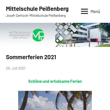
Zum
Mittelschule Peißenberg
Inhalt
Menü
Josef-Zerhoch-Mittelschule Peißenberg
springen
Sommerferien 2021
Allgemein
von
29. Juli 2021
Mittelschule
Schöne und erholsame Ferien
Peißenberg