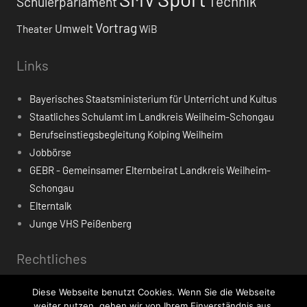
Technik
Schülerparlament
Vortrag
Umwelt
Theater
WiB
Links
Bayerisches Staatsministerium für Unterricht und Kultus
Staatliches Schulamt im Landkreis Weilheim-Schongau
Berufseinstiegsbegleitung Kolping Weilheim
Jobbörse
GEBR - Gemeinsamer Elternbeirat Landkreis Weilheim-
Schongau
Elterntalk
Junge VHS Peißenberg
Rechtliches
Impressum
Diese Webseite benutzt Cookies. Wenn Sie die Webseite
weiter nutzen, gehen wir von Ihrem Einverständnis aus.