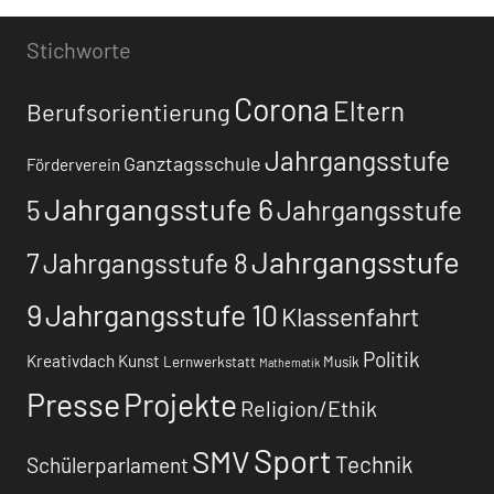
Stichworte
Corona
Eltern
Berufsorientierung
Jahrgangsstufe
Ganztagsschule
Förderverein
Jahrgangsstufe 6
5
Jahrgangsstufe
Jahrgangsstufe
7
Jahrgangsstufe 8
9
Jahrgangsstufe 10
Klassenfahrt
Politik
Kreativdach
Kunst
Lernwerkstatt
Musik
Mathematik
Presse
Projekte
Religion/Ethik
Sport
SMV
Technik
Schülerparlament