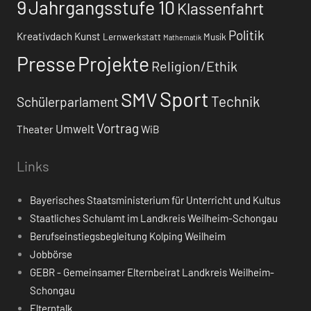
9
Jahrgangsstufe 10
Klassenfahrt
Politik
Kreativdach
Kunst
Lernwerkstatt
Musik
Mathematik
Presse
Projekte
Religion/Ethik
Sport
SMV
Technik
Schülerparlament
Vortrag
Umwelt
Theater
WiB
Links
Bayerisches Staatsministerium für Unterricht und Kultus
Staatliches Schulamt im Landkreis Weilheim-Schongau
Berufseinstiegsbegleitung Kolping Weilheim
Jobbörse
GEBR - Gemeinsamer Elternbeirat Landkreis Weilheim-
Schongau
Elterntalk