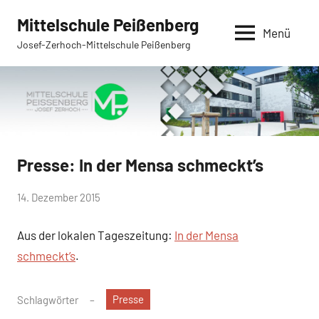
Zum
Mittelschule Peißenberg
Inhalt
Menü
Josef-Zerhoch-Mittelschule Peißenberg
springen
Presse: In der Mensa schmeckt’s
Aktuelles
Allgemein
von
14. Dezember 2015
Mittelschule
Aus der lokalen Tageszeitung:
In der Mensa
Peißenberg
schmeckt’s
.
Presse
Schlagwörter