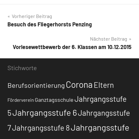
Beitragsnavigation
Vorheriger Beitrag
Besuch des Fliegerhorsts Penzing
Nächster Beitrag
Vorlesewettbewerb der 6. Klassen am 10.12.2015
Stichworte
Corona
Eltern
Berufsorientierung
Jahrgangsstufe
Ganztagsschule
Förderverein
Jahrgangsstufe 6
5
Jahrgangsstufe
Jahrgangsstufe
7
Jahrgangsstufe 8