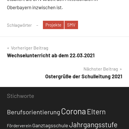
Oberbayern inzwischen ist.
Projekte
SMV
Schlagwörter
Beitragsnavigation
Vorheriger Beitrag
Wechselunterricht ab dem 22.03.2021
Nächster Beitrag
Ostergrüße der Schulleitung 2021
Stichworte
Corona
Eltern
Berufsorientierung
Jahrgangsstufe
Ganztagsschule
Förderverein