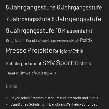
Jahrgangsstufe 6
5
Jahrgangsstufe
Jahrgangsstufe
7
Jahrgangsstufe 8
9
Jahrgangsstufe 10
Klassenfahrt
Politik
Kreativdach
Kunst
Lernwerkstatt
Musik
Mathematik
Presse
Projekte
Religion/Ethik
Sport
SMV
Technik
Schülerparlament
Vortrag
Umwelt
Theater
WiB
Links
Bayerisches Staatsministerium für Unterricht und Kultus
Staatliches Schulamt im Landkreis Weilheim-Schongau