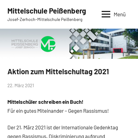
Zum
Mittelschule Peißenberg
Inhalt
Menü
Josef-Zerhoch-Mittelschule Peißenberg
springen
Aktion zum Mittelschultag 2021
Allgemein
von
22. März 2021
Mittelschule
Mittelschüler schreiben ein Buch!
Peißenberg
Für ein gutes Miteinander – Gegen Rassismus!
Der 21. März 2021 ist der Internationale Gedenktag
gegen Rassismus. Diskriminierung aufgrund