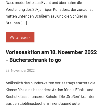
Nass moderierte das Event und übernahm die
Vorstellung des 20-jährigen Künstlers, der zunächst
mitten unter den Schülern saß und die Schüler in
Staunen […]
Weiterlesen
Vorleseaktion am 18. November 2022
Allgemein
– Bücherschrank to go
von
22. November 2022
Mittelschule
Anlässlich des bundesweiten Vorlesetags startete die
Peißenberg
Klasse 9Ma eine besondere Aktion für die Fünft- und
Sechstklässler unserer Schule: Die „Großen“ kramten
aus den Lieblingsbüchern ihrer Jugend gute