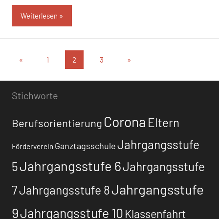
Weiterlesen
Seitennummerierung
Vorherige
Nächste
«
1
2
3
»
Beiträge
Beiträge
der
Beiträge
Stichworte
Corona
Eltern
Berufsorientierung
Jahrgangsstufe
Ganztagsschule
Förderverein
Jahrgangsstufe 6
5
Jahrgangsstufe
Jahrgangsstufe
7
Jahrgangsstufe 8
9
Jahrgangsstufe 10
Klassenfahrt