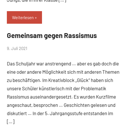
Weiterlesen
Gemeinsam gegen Rassismus
Allgemein
von
9. Juli 2021
Mittelschule
Das Schuljahr war anstrengend … aber es gab doch die
Peißenberg
eine oder andere Möglichkeit sich mit anderen Themen
zu beschäftigen. Im Kreativblock „Glück“ haben sich
unsere Schüler künstlerisch mit der Problematik
Rassismus auseinandergesetzt. Es wurden Kurzfilme
angeschaut, besprochen … Geschichten gelesen und
diskutiert … In der 5. Jahrgangsstufe entstanden im
[…]