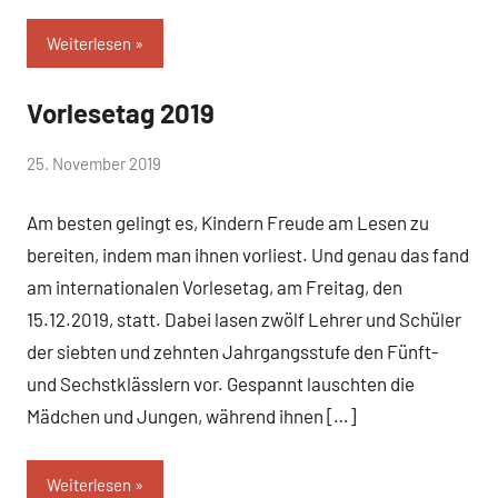
Weiterlesen
Vorlesetag 2019
Allgemein
von
25. November 2019
Mittelschule
Am besten gelingt es, Kindern Freude am Lesen zu
Peißenberg
bereiten, indem man ihnen vorliest. Und genau das fand
am internationalen Vorlesetag, am Freitag, den
15.12.2019, statt. Dabei lasen zwölf Lehrer und Schüler
der siebten und zehnten Jahrgangsstufe den Fünft-
und Sechstklässlern vor. Gespannt lauschten die
Mädchen und Jungen, während ihnen […]
Weiterlesen