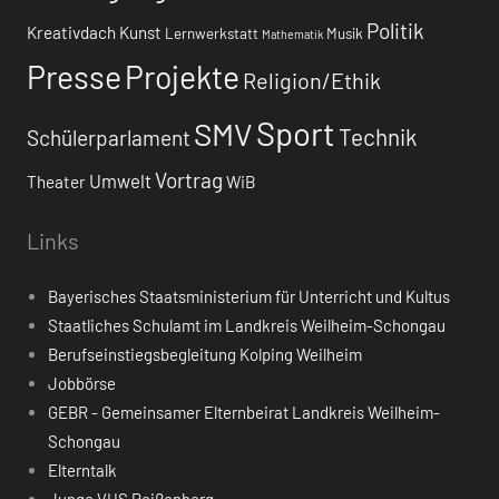
Politik
Kreativdach
Kunst
Lernwerkstatt
Musik
Mathematik
Presse
Projekte
Religion/Ethik
Sport
SMV
Technik
Schülerparlament
Vortrag
Umwelt
Theater
WiB
Links
Bayerisches Staatsministerium für Unterricht und Kultus
Staatliches Schulamt im Landkreis Weilheim-Schongau
Berufseinstiegsbegleitung Kolping Weilheim
Jobbörse
GEBR - Gemeinsamer Elternbeirat Landkreis Weilheim-
Schongau
Elterntalk
Junge VHS Peißenberg